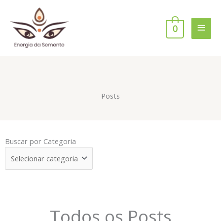
Ir
Men
para
o
0
princ
conteúdo
Posts
Buscar
Buscar por Categoria
por
Categoria
Todos os Posts