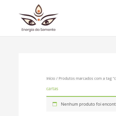
Ir
para
o
conteúdo
Início
/ Produtos marcados com a tag “c
cartas
Nenhum produto foi encontr