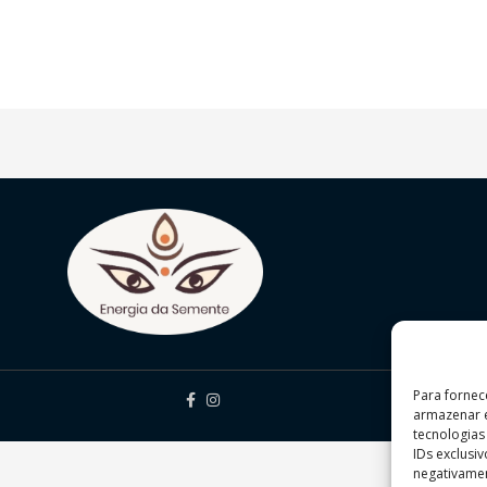
Para fornec
armazenar e
tecnologia
IDs exclusi
negativamen