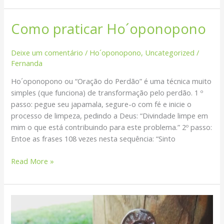
Como praticar Ho´oponopono
Como
praticar
Ho
Deixe um comentário
/
Ho´oponopono
,
Uncategorized
/
´oponopono
Fernanda
Ho´oponopono ou “Oração do Perdão” é uma técnica muito
simples (que funciona) de transformação pelo perdão. 1 º
passo: pegue seu japamala, segure-o com fé e inicie o
processo de limpeza, pedindo a Deus: “Divindade limpe em
mim o que está contribuindo para este problema.” 2º passo:
Entoe as frases 108 vezes nesta sequência: “Sinto
Read More »
Anjos