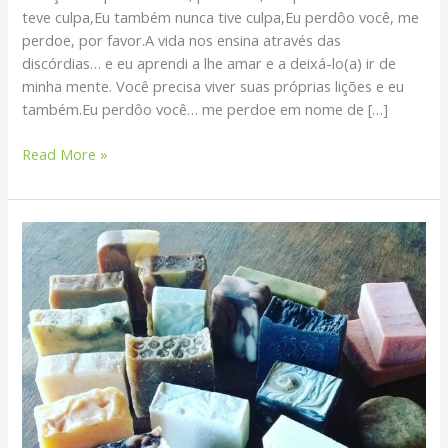
teve culpa,Eu também nunca tive culpa,Eu perdôo você, me
perdoe, por favor.A vida nos ensina através das
discórdias… e eu aprendi a lhe amar e a deixá-lo(a) ir de
minha mente. Você precisa viver suas próprias lições e eu
também.Eu perdôo você… me perdoe em nome de […]
Read More »
Saboaria
Natural:
usar
ou
não
óleos
essenciais?