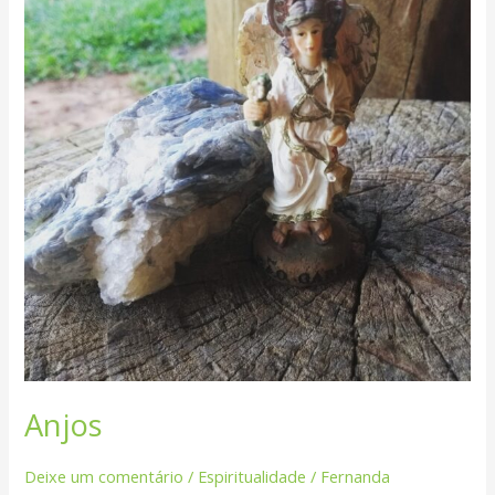
Anjos
Deixe um comentário
/
Espiritualidade
/
Fernanda