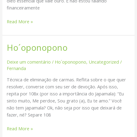
óleo essencial que vale ouro. E não estou falando
financeiramente
Read More »
Ho´oponopono
Ho
´oponopono
Deixe um comentário
/
Ho´oponopono
,
Uncategorized
/
Fernanda
Técnica de eliminação de carmas. Reflita sobre o que quer
resolver, converse com seu ser de devoção. Após isso,
repita por 108x (por isso a importância do Japamala): “Eu
sinto muito, Me perdoe, Sou grato (a), Eu te amo.” Você
não tem japamala? Ok, não seja por isso que deixará de
fazer, né? Separe 108
Read More »