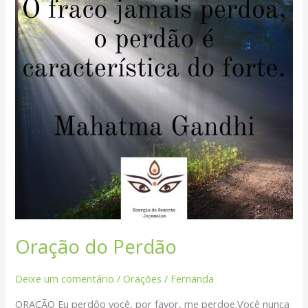
Oração do Perdão
Deixe um comentário
/
Orações
/
Fernanda
ORAÇÃO Eu perdôo você, por favor, me perdoe.Você nunca