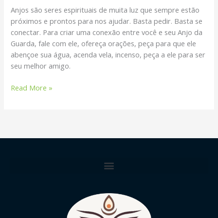
Anjos são seres espirituais de muita luz que sempre estão
próximos e prontos para nos ajudar. Basta pedir. Basta se
conectar. Para criar uma conexão entre você e seu Anjo da
Guarda, fale com ele, ofereça orações, peça para que ele
abençoe sua água, acenda vela, incenso, peça a ele para ser
seu melhor amigo.
Read More »