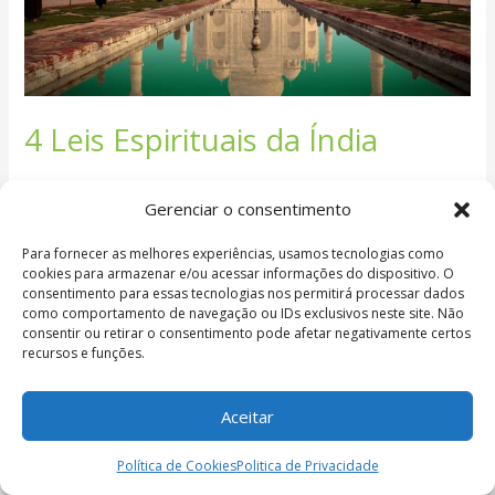
4 Leis Espirituais da Índia
Deixe um comentário
/
Esoterismo
/
admin
Gerenciar o consentimento
1. A pessoa que vem é a pessoa certa Ninguém entra em
Para fornecer as melhores experiências, usamos tecnologias como
nossas vidas por acaso. Todas as pessoas que cruzam
cookies para armazenar e/ou acessar informações do dispositivo. O
nosso caminho têm algo a oferecer para o nosso
consentimento para essas tecnologias nos permitirá processar dados
aprendizado e para o nosso crescimento. 2. Tudo acontece
como comportamento de navegação ou IDs exclusivos neste site. Não
como tem que ser Nada poderia ter sido de outra forma,
consentir ou retirar o consentimento pode afetar negativamente certos
recursos e funções.
nada acontece por acaso. O […]
Read More »
Aceitar
Política de Cookies
Politica de Privacidade