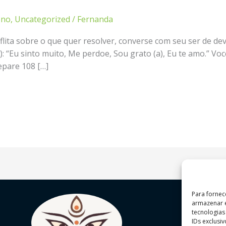
ono
,
Uncategorized
/
Fernanda
flita sobre o que quer resolver, converse com seu ser de dev
): “Eu sinto muito, Me perdoe, Sou grato (a), Eu te amo.” Vo
epare 108 […]
Para fornec
armazenar e
tecnologia
IDs exclusi