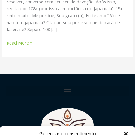
resolver, converse com seu ser de devoção. Após isso,
repita por 108x (por isso a importância do Japamala): “Eu
sinto muito, Me perdoe, Sou grato (a), Eu te amo.” Você
não tem japamala? Ok, não seja por isso que deixará de
fazer, né? Separe 108 […]
Read More »
Gerenciar o consentimento