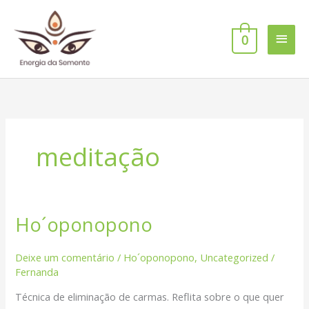
Ir
Men
para
o
0
princ
conteúdo
meditação
Ho´oponopono
Ho
´oponopono
Deixe um comentário
/
Ho´oponopono
,
Uncategorized
/
Fernanda
Técnica de eliminação de carmas. Reflita sobre o que quer