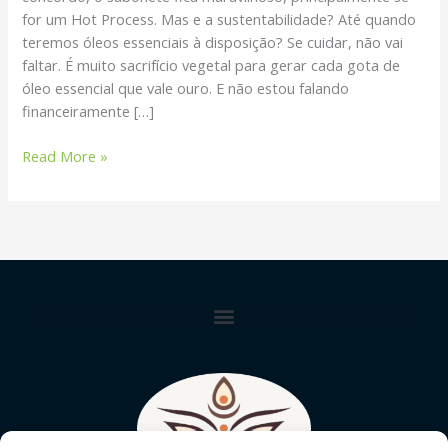
for um Hot Process. Mas e a sustentabilidade? Até quando
teremos óleos essenciais à disposição? Se cuidar, não vai
faltar. É muito sacrifício vegetal para gerar cada gota de
óleo essencial que vale ouro. E não estou falando
financeiramente […]
Read More »