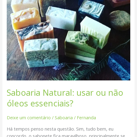
essenciais?
Saboaria Natural: usar ou não
óleos essenciais?
Deixe um comentário
/
Saboaria
/
Fernanda
Há tempos penso nesta questão. Sim, tudo bem, eu
concordo, o sabonete fica maravilhoso, principalmente se